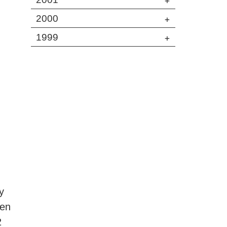
+
2000
+
1999
+
y
een
2