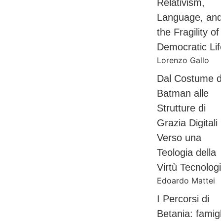
Relativism,
Language, an
the Fragility of
Democratic Lif
Lorenzo Gallo
Dal Costume d
Batman alle
Strutture di
Grazia Digitali
Verso una
Teologia della
Virtù Tecnolog
Edoardo Mattei
I Percorsi di
Betania: famigl